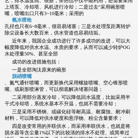
艺，排水温度高、很脏，余热也不仅不能利用，还需要采用
上塔泵、冷却塔、风机进行冷却；二是过去“采用碗形喷
嘴，喷嘴出口只有3~10毫米；采用的
氨水喷枪
孔径也只有6~8毫米，很容易堵塞；三是水处理泵距离转炉
除尘设备长大数百米，供水管道也容易结垢。
近年来，我国企业成功进行了许多成功的改进，可以大
幅度降低对供水水温、水质的要求，从而可以减少转炉OG
水处理量50%、甚至全部
成功的改进措施包括：
一是全部淘汰原来的碗形
脱硝喷嘴
、氮气通针喷嘴，而更新换代采用螺旋喷嘴、空心锥形喷
嘴、或刷形喷淋管，可以彻底解决堵塞问题；
二采用部分蒸发冷却，可以降低回水温度，比如采用半
干式冷却塔，系统水基本不升温，也就不需要冷却；
三是采用不锈钢、或碳化硅等耐高温、耐腐蚀、耐冲刷
材料，可以降低对供水硬度和悬浮物、粉尘含量要求；
四是改变常用的并联供水，而采用串联供水，也就是将
脱水器等含尘量1%以下的比较清的排水不处理、或简单过