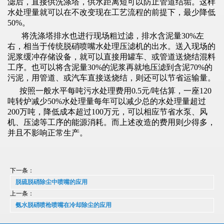
滤后，直接供洗涤塔，供水距离短可以防止管道结垢。这样
水处理量就可以在不改变现在工艺流程的前提下，最少降低
50%。
将洗涤塔排水也进行现场粗过滤，排水含泥量30%左
右，相当于传统脱硝喷嘴水处理压滤机的出水。送入现场的
泥浆缓冲存储设备，就可以直接用罐车、或管道送烧结混料
工序。也可以将含泥量30%的泥浆再就地压滤到含泥70%的
污泥，用管道、或汽车直接送烧结，则还可以节省运输量。
按照一般水平每吨污水处理费用0.5元/吨估算，一座120
吨转炉减少50%水处理量每年可以减少总的水处理量超过
200万吨，降低成本超过100万元，可以相应节省水泵、风
机、压滤等工序的能源消耗。而上述改造的费用则少得多，
并且不影响正常生产。
下一条：
脱硫脱硝除尘中喷嘴的应用
上一条：
氨水脱硝喷枪喷嘴在冷却除尘的应用