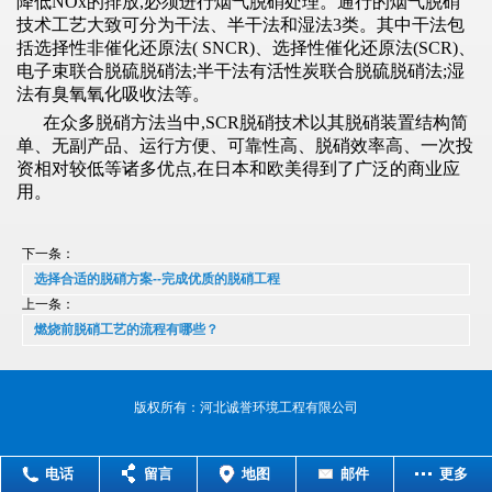
降低NOx的排放,必须进行烟气脱硝处理。通行的烟气脱硝
技术工艺大致可分为干法、半干法和湿法3类。其中干法包
括选择性非催化还原法( SNCR)、选择性催化还原法(SCR)、
电子束联合脱硫脱硝法;半干法有活性炭联合脱硫脱硝法;湿
法有臭氧氧化吸收法等。
在众多脱硝方法当中,SCR脱硝技术以其脱硝装置结构简
单、无副产品、运行方便、可靠性高、脱硝效率高、一次投
资相对较低等诸多优点,在日本和欧美得到了广泛的商业应
用。
下一条：
选择合适的脱硝方案--完成优质的脱硝工程
上一条：
燃烧前脱硝工艺的流程有哪些？
版权所有：河北诚誉环境工程有限公司
电话
留言
地图
邮件
更多