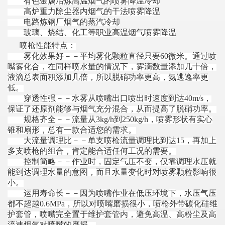
有色金属冶炼高温烟气的喷雾降温冷却
高炉重力除尘器内烟气的干法喷雾降温
电路炼钢厂烟气的蒸汽冷却
玻璃、烧结、化工等职业高温烟气喷雾降温
喷枪性能特点：
雾化效果好－－平均雾化颗粒直径只要60微米。通过喷
嘴雾化合，在同样喷水量的情况下，雾滴数量添加几十倍，
液滴总表面积添加几倍，所以脱硝功率更高，氨逃逸率更
低。
穿透性强－－水雾从喷嘴出口喷出时速度到达40m/s，
保证了还原剂能够与烟气充分混合，从而提高了脱硝功率。
规格齐全－－流量从3kg/h到250kg/h，喷雾形状有实心
锥和扇形，总有一款合适您的需求。
大流量调理比－－单支喷枪流量调理比到达15，再加上
多支喷枪的组合，肯定能合适任何工况的需要。
控制简略－－作业时，固定气压不变，仅靠调理水压就
能到达调理水量的意图，而且水量变化时对喷雾颗粒影响很
小。
运用寿命长－－因为喷嘴作业在低压环境下，水压气压
都不超越0.6MPa，所以对喷嘴磨损很小，喷枪外带碳化硅维
护套管，喷嘴完全置于维护套管内，避免高温、高粉尘及高
流速烟气对喷嘴的磨损。