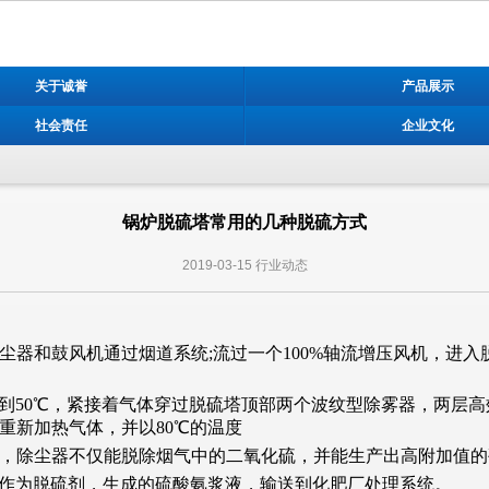
关于诚誉
产品展示
社会责任
企业文化
锅炉脱硫塔常用的几种脱硫方式
2019-03-15
行业动态
器和鼓风机通过烟道系统;流过一个100%轴流增压风机，进入
50℃，紧接着气体穿过脱硫塔顶部两个波纹型除雾器，两层高
重新加热气体，并以80℃的温度
，除尘器不仅能脱除烟气中的二氧化硫，并能生产出高附加值的
水作为脱硫剂，生成的硫酸氨浆液，输送到化肥厂处理系统。