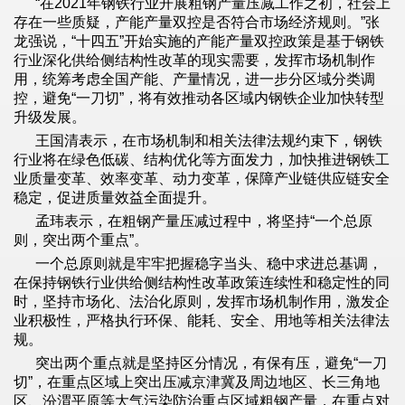
“在2021年钢铁行业开展粗钢产量压减工作之初，社会上
存在一些质疑，产能产量双控是否符合市场经济规则。”张
龙强说，“十四五”开始实施的产能产量双控政策是基于钢铁
行业深化供给侧结构性改革的现实需要，发挥市场机制作
用，统筹考虑全国产能、产量情况，进一步分区域分类调
控，避免“一刀切”，将有效推动各区域内钢铁企业加快转型
升级发展。
王国清表示，在市场机制和相关法律法规约束下，钢铁
行业将在绿色低碳、结构优化等方面发力，加快推进钢铁工
业质量变革、效率变革、动力变革，保障产业链供应链安全
稳定，促进质量效益全面提升。
孟玮表示，在粗钢产量压减过程中，将坚持“一个总原
则，突出两个重点”。
一个总原则就是牢牢把握稳字当头、稳中求进总基调，
在保持钢铁行业供给侧结构性改革政策连续性和稳定性的同
时，坚持市场化、法治化原则，发挥市场机制作用，激发企
业积极性，严格执行环保、能耗、安全、用地等相关法律法
规。
突出两个重点就是坚持区分情况，有保有压，避免“一刀
切”，在重点区域上突出压减京津冀及周边地区、长三角地
区、汾渭平原等大气污染防治重点区域粗钢产量，在重点对