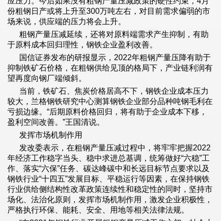
应压力。今后如果没有粗钢产量压减政策的硬性约束，4月
份粗钢日产或将上升至300万吨左右，对目前需求偏弱的市
场来说，供应端的压力将会上升。
粗钢产量压减延续，还将对原料端需求产生抑制，有助
于原料成本回归理性，钢铁企业盈利改善。
国信证券发布的研报显示，2022年粗钢产量压降有助于
抑制铁矿石价格，在粗钢供给见顶的格局下，产业链利润有
望再度向钢厂端倾斜。
当前，铁矿石、焦炭价格居高不下，钢铁企业成本压力
较大，兰格钢铁研究中心测算钢铁企业部分品种吨钢毛利在
亏损边缘。“后期原料价格回归，将有助于企业成本下移，
盈利空间改善。”王国清说。
发挥市场机制作用
发改委表示，在粗钢产量压减过程中，将牢牢把握2022
年经济工作稳字当头、稳中求进总基调，统筹做好“六稳”工
作、落实“六保”任务、碳达峰碳中和长远目标节点要求以及
钢铁行业“十四五”发展目标、平稳运行等因素，在保持钢铁
行业供给侧结构性改革政策连续性和稳定性的同时，坚持市
场化、法治化原则，发挥市场机制作用，激发企业积极性，
严格执行环保、能耗、安全、用地等相关法律法规。