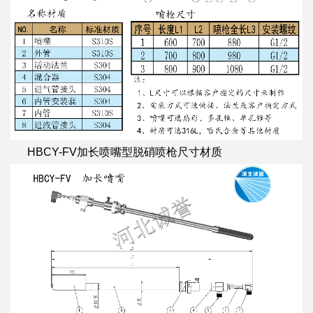
HBCY-FV加长喷嘴型脱硝喷枪尺寸材质