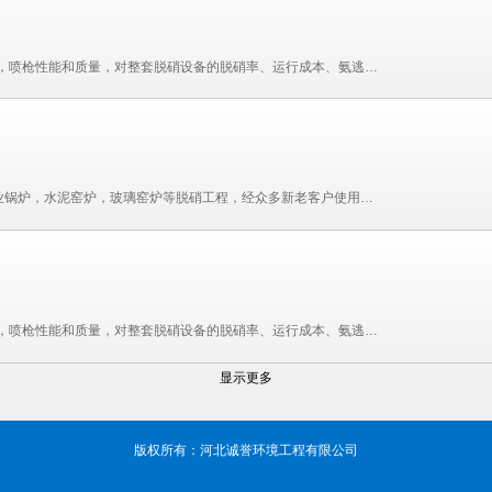
HBCY-FV型新型脱硝喷枪是整套脱硝系统的核心部件之一，喷枪性能和质量，对整套脱硝设备的脱硝率、运行成本、氨逃逸等起着决定性作用。 我公司借助多年雾化经验，先进的加工设备、特殊的金属处理工艺、为打造优质的脱硝喷枪�...
我公司自主研发，生产的高效脱硝喷枪已经广泛应用于工业锅炉，水泥窑炉，玻璃窑炉等脱硝工程，经众多新老客户使用验证，不但为用户大幅度降低了运行成本，氨逃逸远低于国家环保要求，且脱硝率均在75%——95%以上，是目前先进的高效...
HBCY-FE型高效脱硝喷枪是整套脱硝系统的核心部件之一，喷枪性能和质量，对整套脱硝设备的脱硝率、运行成本、氨逃逸等起着决定性作用。 河北诚誉借助多年雾化经验与中国航天精密机械加工厂合作，先进的加工设备、�...
显示更多
版权所有：河北诚誉环境工程有限公司