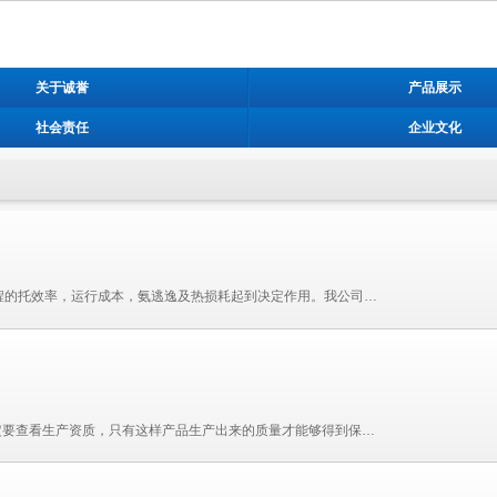
关于诚誉
产品展示
社会责任
企业文化
作为脱硝系统的核心部件，喷枪性能和质量对整个脱硝工程的托效率，运行成本，氨逃逸及热损耗起到决定作用。我公司设立的“诚誉喷枪研发中心”借助多年雾化经验，潜心研究，不断创新，并与中国航天合作，为打造世界一流的产�...
如何选择锅炉脱硝喷枪： 1、选择锅炉脱硝喷枪厂家时一定要查看生产资质，只有这样产品生产出来的质量才能够得到保障。 2、考察厂家的生产流程、公司规模、生产能力，只有厂家能够及时的供货才能够保证市场的货源稳�...